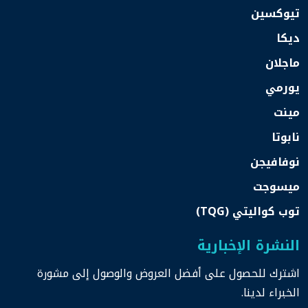
تيوكسين
ديكا
ماجلان
يورمي
مينت
نابوتا
نوفافيجن
ميسوجت
توب كواليتي (TQG)
النشرة الإخبارية
اشترك للحصول على أفضل العروض والوصول إلى مشورة
الخبراء لدينا.